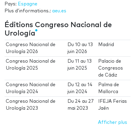
Pays:
Espagne
Plus d’informations.:
aeu.es
Éditions Congreso Nacional de
Urología
Congreso Nacional de
Du
10
au
13
Madrid
Urología 2026
juin 2026
Congreso Nacional de
Du
11
au
13
Palacio de
Urología 2025
juin 2025
Congresos
de Cádiz
Congreso Nacional de
Du
12
au
14
Palma de
Urología 2024
juin 2024
Mallorca
Congreso Nacional de
Du
24
au
27
IFEJA Ferias
Urología 2023
mai 2023
Jaén
Afficher plus