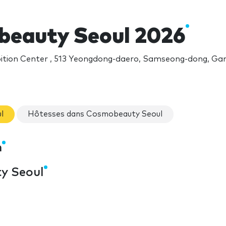
eauty Seoul 2026
ition Center , 513 Yeongdong-daero, Samseong-dong, G
l
Hôtesses dans Cosmobeauty Seoul
n
y Seoul