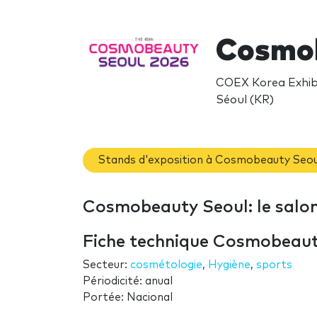
Cosmob
COEX Korea Exhib
Séoul (KR)
Stands d'exposition à Cosmobeauty Seou
Cosmobeauty Seoul: le salo
Fiche technique Cosmobeaut
Secteur:
cosmétologie
,
Hygiène
,
sports
Périodicité: anual
Portée: Nacional