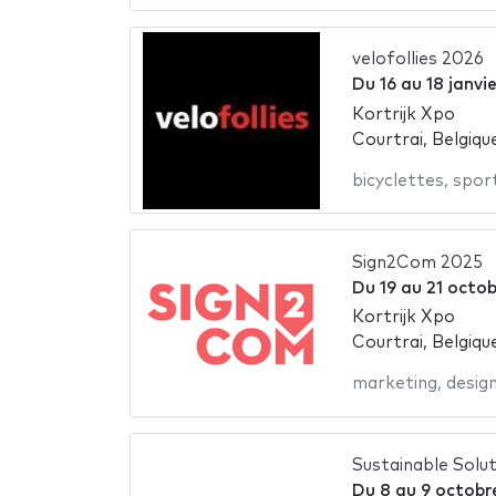
velofollies 2026
Du
16
au
18 janvi
Kortrijk Xpo
Courtrai, Belgiqu
bicyclettes
,
spor
Sign2Com 2025
Du
19
au
21 octo
Kortrijk Xpo
Courtrai, Belgiqu
marketing
,
desig
Sustainable Solut
Du
8
au
9 octobr