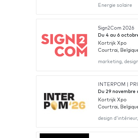
Energie solaire
Sign2Com 2026
Du
4
au
6 octobr
Kortrijk Xpo
Courtrai, Belgiqu
marketing
,
desig
INTERPOM | PR
Du
29 novembre
Kortrijk Xpo
Courtrai, Belgiqu
design d'intérieur