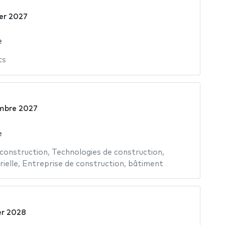
ier 2027
e
ts
mbre 2027
e
 construction
,
Technologies de construction
,
ielle
,
Entreprise de construction
,
bâtiment
er 2028