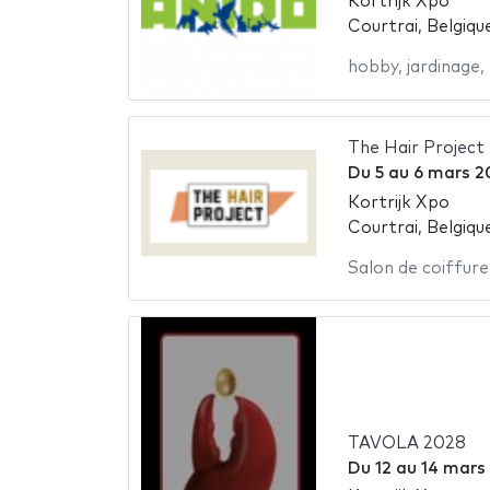
Kortrijk Xpo
Courtrai, Belgiqu
hobby
,
jardinage
,
The Hair Project
Du
5
au
6 mars 2
Kortrijk Xpo
Courtrai, Belgiqu
Salon de coiffure
TAVOLA 2028
Du
12
au
14 mars