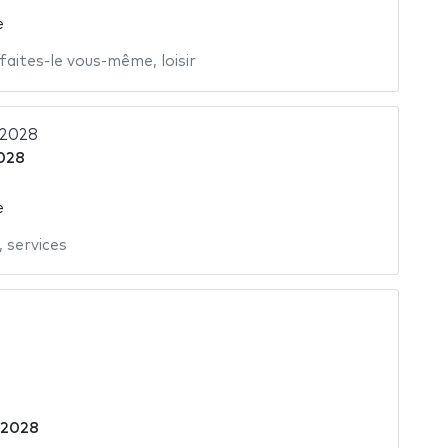
e
faites-le vous-même
,
loisir
 2028
028
e
,
services
 2028