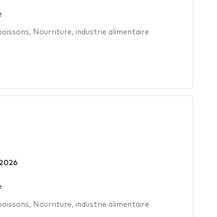
e
boissons
,
Nourriture
,
industrie alimentaire
 2026
e
boissons
,
Nourriture
,
industrie alimentaire