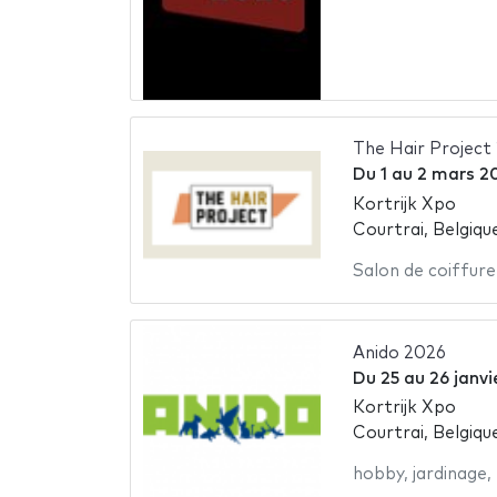
The Hair Project
Du
1
au
2 mars 2
Kortrijk Xpo
Courtrai, Belgiqu
Salon de coiffure
Anido 2026
Du
25
au
26 janvi
Kortrijk Xpo
Courtrai, Belgiqu
hobby
,
jardinage
,