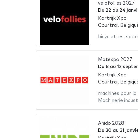
velofollies 2027
Du
22
au
24 janv
Kortrijk Xpo
Courtrai, Belgiqu
bicyclettes
,
spor
Matexpo 2027
Du
8
au
12 septe
Kortrijk Xpo
Courtrai, Belgiqu
machines pour la
Machinerie industr
Anido 2028
Du
30
au
31 janvi