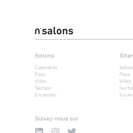
Salons
Site
Calendrier
Salon
Pays
Pays
Villes
Villes
Secteur
Secte
Enceintes
Encei
Suivez-nous sur