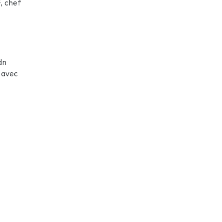
, chef
dn
 avec