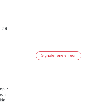
 2 8
Signaler une erreur
umpur
zah
bin