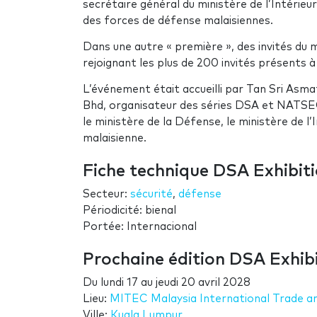
secrétaire général du ministère de l’Intérieu
des forces de défense malaisiennes.
Dans une autre « première », des invités du 
rejoignant les plus de 200 invités présents à l
L’événement était accueilli par Tan Sri Asm
Bhd, organisateur des séries DSA et NATSE
le ministère de la Défense, le ministère de l’
malaisienne.
Fiche technique DSA Exhibit
Secteur:
sécurité
,
défense
Périodicité: bienal
Portée: Internacional
Prochaine édition DSA Exhib
Du
lundi 17
au
jeudi 20 avril 2028
Lieu:
MITEC Malaysia International Trade an
Ville:
Kuala Lumpur