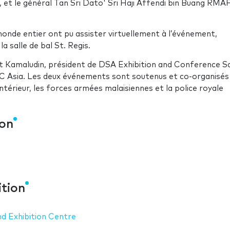
r, et le général Tan Sri Dato' Sri Haji Affendi bin Buang RMAF
monde entier ont pu assister virtuellement à l’événement,
a salle de bal St. Regis.
at Kamaludin, président de DSA Exhibition and Conference S
C Asia. Les deux événements sont soutenus et co-organisés
Intérieur, les forces armées malaisiennes et la police royale
ion
ition
d Exhibition Centre