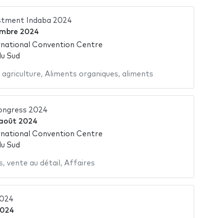
estment Indaba 2024
mbre 2024
national Convention Centre
du Sud
,
agriculture
,
Aliments organiques
,
aliments
ongress 2024
 août 2024
national Convention Centre
du Sud
s
,
vente au détail
,
Affaires
2024
2024