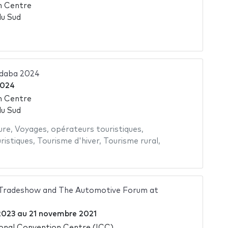
n Centre
du Sud
Indaba 2024
2024
n Centre
du Sud
ure
,
Voyages
,
opérateurs touristiques
,
ristiques
,
Tourisme d'hiver
,
Tourisme rural
,
Tradeshow and The Automotive Forum at
2023
au
21 novembre 2021
onal Convention Centre (ICC)