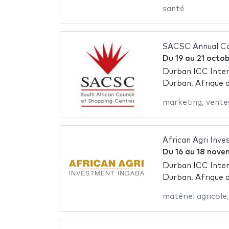
santé
SACSC Annual C
Du
19
au
21 octo
Durban ICC Inter
Durban, Afrique 
marketing
,
vente
African Agri Inv
Du
16
au
18 nove
Durban ICC Inter
Durban, Afrique 
matériel agricole