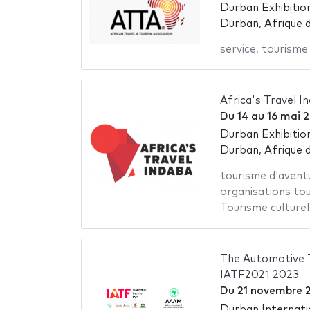
Durban Exhibitio
Durban, Afrique 
service
,
tourisme
Africa's Travel 
Du
14
au
16 mai 
Durban Exhibitio
Durban, Afrique 
tourisme d'avent
organisations tou
Tourisme culturel
The Automotive 
IATF2021 2023
Du
21 novembre 
Durban Internati