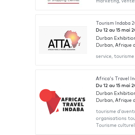
marketing
,
vente
Tourism Indaba 
Du
12
au
15 mai 
Durban Exhibitio
Durban, Afrique 
service
,
tourisme
Africa's Travel I
Du
12
au
15 mai 
Durban Exhibitio
Durban, Afrique 
tourisme d'avent
organisations tou
Tourisme culturel