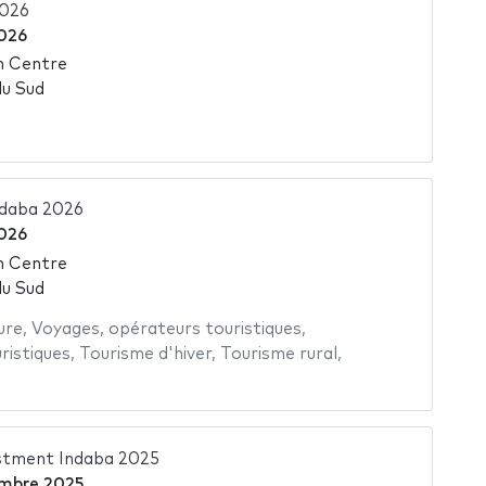
2026
026
n Centre
du Sud
ndaba 2026
026
n Centre
du Sud
ure
,
Voyages
,
opérateurs touristiques
,
ristiques
,
Tourisme d'hiver
,
Tourisme rural
,
estment Indaba 2025
mbre 2025