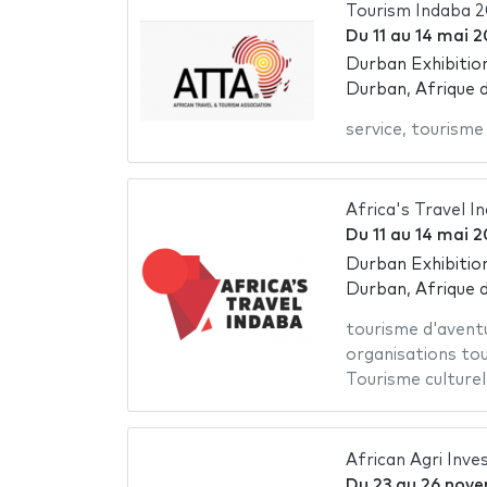
Tourism Indaba 
Du
11
au
14 mai 2
Durban Exhibitio
Durban, Afrique 
service
,
tourisme
Africa's Travel I
Du
11
au
14 mai 2
Durban Exhibitio
Durban, Afrique 
tourisme d'avent
organisations tou
Tourisme culturel
African Agri Inv
Du
23
au
26 nove