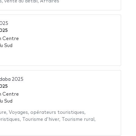
s
,
vente au détail
,
Affaires
2025
2025
n Centre
du Sud
ndaba 2025
2025
n Centre
du Sud
ure
,
Voyages
,
opérateurs touristiques
,
ristiques
,
Tourisme d'hiver
,
Tourisme rural
,