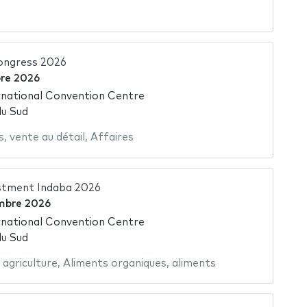
ongress 2026
bre 2026
national Convention Centre
du Sud
s
,
vente au détail
,
Affaires
estment Indaba 2026
mbre 2026
national Convention Centre
du Sud
,
agriculture
,
Aliments organiques
,
aliments