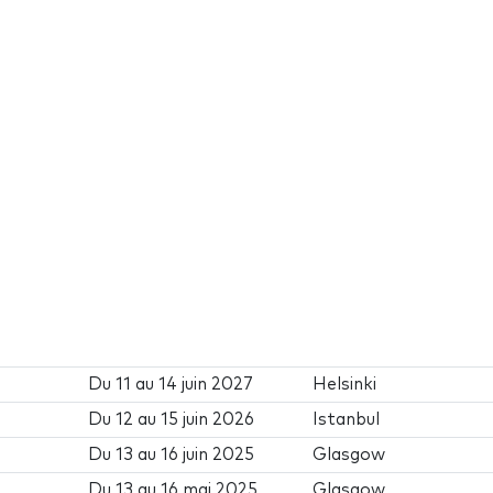
Du
11
au
14 juin 2027
Helsinki
Du
12
au
15 juin 2026
Istanbul
Du
13
au
16 juin 2025
Glasgow
Du
13
au
16 mai 2025
Glasgow