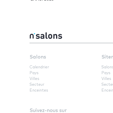
Salons
Site
Calendrier
Salon
Pays
Pays
Villes
Villes
Secteur
Secte
Enceintes
Encei
Suivez-nous sur