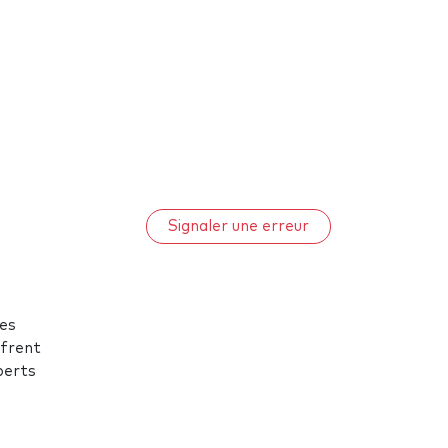
Signaler une erreur
des
ffrent
perts