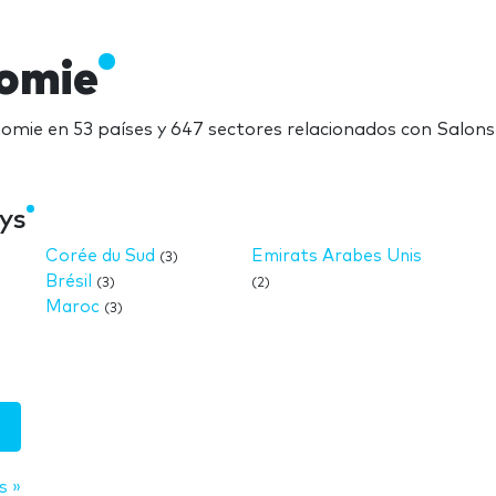
nomie
nomie en 53 países y 647 sectores relacionados con Salon
ys
Corée du Sud
Emirats Arabes Unis
(3)
Brésil
(3)
(2)
Maroc
(3)
s »