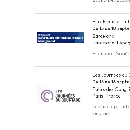
Economie
,
Etabl
EuroFinance - In
Du
15
au
18 sept
Barcelona
Barcelone, Espa
Economie
,
Sociét
Les Journées du
Du
15
au
16 sept
Palais des Congrè
Paris, France
Technologies inf
services