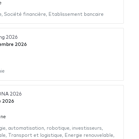
e
e
,
Société financière
,
Etablissement bancaire
ng 2026
embre 2026
ie
NA 2026
e 2026
gne
gie
,
automatisation
,
robotique
,
investisseurs
,
ale
,
Transport et logistique
,
Energie renouvelable
,