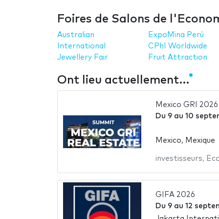
Foires de Salons de l'Econo
Australian
ExpoMina Perú
International
CPhI Worldwide
Jewellery Fair
Fruit Attraction
Ont lieu actuellement…
Mexico GRI 2026
Du
9
au
10 septe
Mexico, Mexique
investisseurs
,
Ec
GIFA 2026
Du
9
au
12 septe
Jakarta Internat