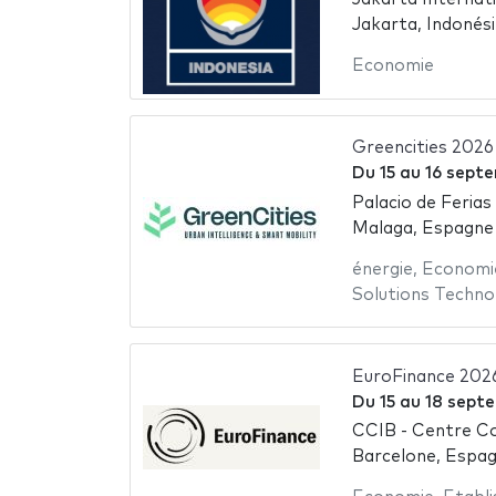
Jakarta, Indonési
Economie
Greencities 2026
Du
15
au
16 sept
Palacio de Feria
Malaga, Espagne
énergie
,
Economi
Solutions Techno
EuroFinance 202
Du
15
au
18 sept
CCIB - Centre Co
Barcelone, Espa