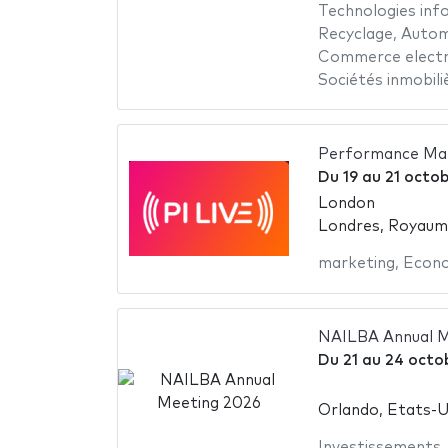
Technologies inf
Recyclage
,
Autom
Commerce electr
Sociétés inmobili
Performance Mark
Du
19
au
21 octo
London
Londres, Royaum
marketing
,
Econ
NAILBA Annual M
Du
21
au
24 octo
Orlando, Etats-U
Investissements