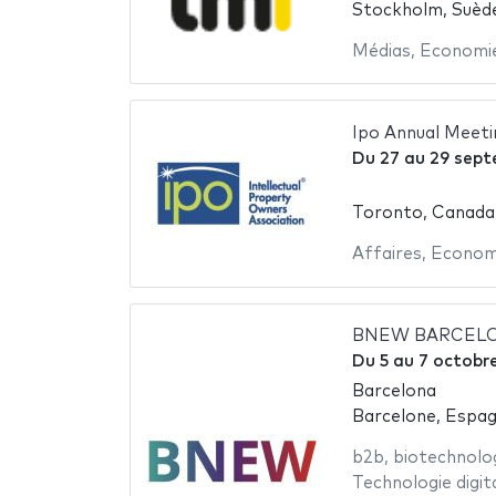
Stockholm, Suèd
Médias
,
Economi
Ipo Annual Meeti
Du
27
au
29 sept
Toronto, Canada
Affaires
,
Econom
BNEW BARCELO
Du
5
au
7 octobr
Barcelona
Barcelone, Espa
b2b
,
biotechnolo
Technologie digit