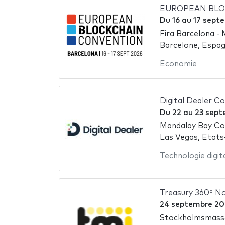
EUROPEAN BLO
Du
16
au
17 sept
Fira Barcelona - 
Barcelone, Espa
Economie
Digital Dealer C
Du
22
au
23 sept
Mandalay Bay Co
Las Vegas, Etats
Technologie digit
Treasury 360º N
24 septembre 20
Stockholmsmäss