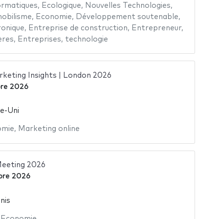
ormatiques
,
Ecologique
,
Nouvelles Technologies
,
obilisme
,
Economie
,
Développement soutenable
,
onique
,
Entreprise de construction
,
Entrepreneur
,
ères
,
Entreprises
,
technologie
eting Insights | London 2026
bre 2026
e-Uni
omie
,
Marketing online
eeting 2026
bre 2026
nis
,
Economie