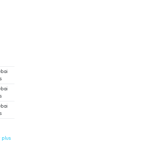
ubai
s
ubai
s
ubai
s
 plus