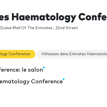
es Haematology Confe
 Dubai Mall Of The Emirates , 22nd Street
ology Conference
Hôtesses dans Emirates Haematol
rence: le salon
aematology Conference