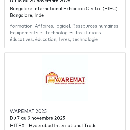
Du
18
au
20 novembre 2025
Bangalore International Exhibition Centre (BIEC)
Bangalore, Inde
formation
,
Affaires
,
logiciel
,
Ressources humaines
,
Equipements et technologies
,
Institutions
éducatives
,
éducation
,
livres
,
technologie
WAREMAT 2025
Du
7
au
9 novembre 2025
HITEX - Hyderabad International Trade