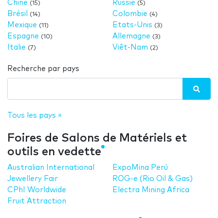
Chine
Russie
(15)
(5)
Brésil
Colombie
(14)
(4)
Mexique
Etats-Unis
(11)
(3)
Espagne
Allemagne
(10)
(3)
Italie
Viêt-Nam
(7)
(2)
Recherche par pays
Tous les pays »
Foires de Salons de Matériels et
outils en vedette
Australian International
ExpoMina Perú
Jewellery Fair
ROG-e (Rio Oil & Gas)
CPhI Worldwide
Electra Mining Africa
Fruit Attraction