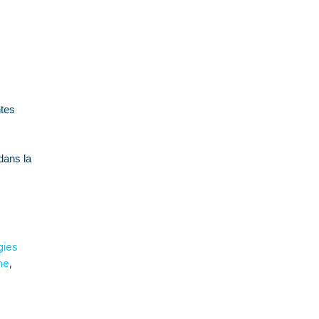
ntes
 dans la
gies
ne
,