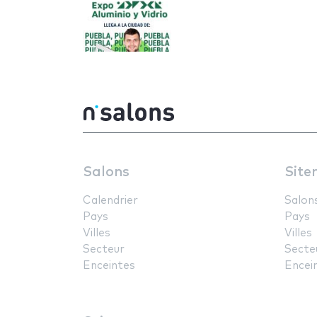
Salons
Site
Calendrier
Salon
Pays
Pays
Villes
Villes
Secteur
Secte
Enceintes
Encei