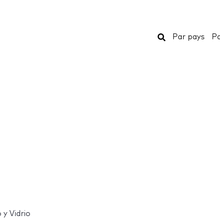
Rechercher
Par pays
Pa
 y Vidrio