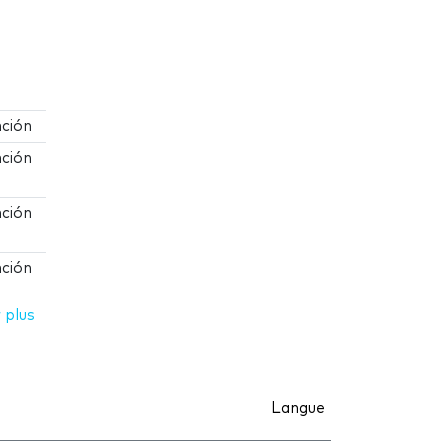
ción
ción
ción
ción
 plus
Langue