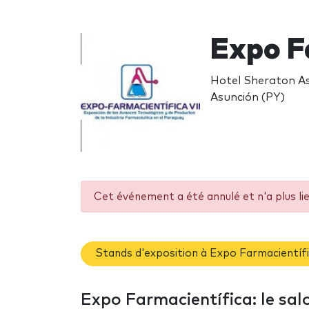
Expo F
Hotel Sheraton As
Asunción (PY)
Cet événement a été annulé et n'a plus li
Stands d'exposition à Expo Farmacientíf
Expo Farmacientífica: le sal