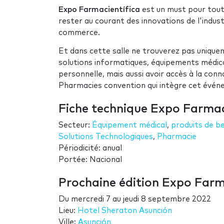
Expo Farmacientífica
est un must pour toute
rester au courant des innovations de l'indus
commerce.
Et dans cette salle ne trouverez pas unique
solutions informatiques, équipements médica
personnelle, mais aussi avoir accès à la con
Pharmacies convention qui intègre cet évén
Fiche technique Expo Farmac
Secteur:
Équipement médical
,
produits de b
Solutions Technologiques
,
Pharmacie
Périodicité: anual
Portée: Nacional
Prochaine édition Expo Farm
Du
mercredi 7
au
jeudi 8 septembre 2022
Lieu:
Hotel Sheraton Asunción
Ville:
Asunción