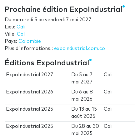
Prochaine édition ExpoIndustrial
Du
mercredi 5
au
vendredi 7 mai 2027
Lieu:
Cali
Ville:
Cali
Pays:
Colombie
Plus d’informations.:
expoindustrial.com.co
Éditions ExpoIndustrial
ExpoIndustrial 2027
Du
5
au
7
Cali
mai 2027
ExpoIndustrial 2026
Du
6
au
8
Cali
mai 2026
ExpoIndustrial 2025
Du
13
au
15
Cali
août 2025
ExpoIndustrial 2025
Du
28
au
30
Cali
mai 2025