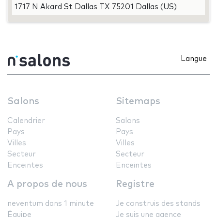
1717 N Akard St Dallas TX 75201 Dallas (US)
Langue
Salons
Sitemaps
Calendrier
Salons
Pays
Pays
Villes
Villes
Secteur
Secteur
Enceintes
Enceintes
A propos de nous
Registre
neventum dans 1 minute
Je construis des stands
Équipe
Je suis une agence