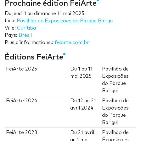
Prochaine édition FeiArte
Du
jeudi 1
au
dimanche 11 mai 2025
Lieu:
Pavilhão de Exposições do Parque Barigui
Ville:
Curitiba
Pays:
Brésil
Plus d’informations.:
feiarte.com.br
Éditions FeiArte
FeiArte 2025
Du
1
au
11
Pavilhão de
mai 2025
Exposições
do Parque
Barigui
FeiArte 2024
Du
12
au
21
Pavilhão de
avril 2024
Exposições
do Parque
Barigui
FeiArte 2023
Du
21 avril
Pavilhão de
au
1 mai
Exposições