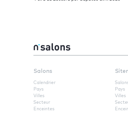
Salons
Site
Calendrier
Salon
Pays
Pays
Villes
Villes
Secteur
Secte
Enceintes
Encei