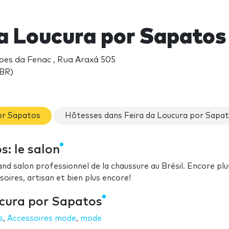
da Loucura por Sapato
oes da Fenac , Rua Araxá 505
BR)
por Sapatos
Hôtesses dans Feira da Loucura por Sapa
: le salon
rand salon professionnel de la chaussure au Brésil. Encore plu
oires, artisan et bien plus encore!
ucura por Sapatos
s
,
Accessoires mode
,
mode