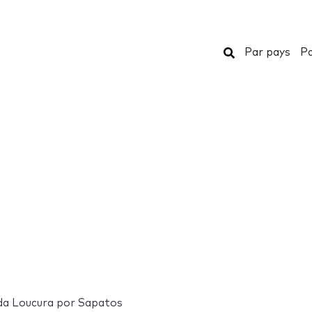
Rechercher
Par pays
Pa
 da Loucura por Sapatos