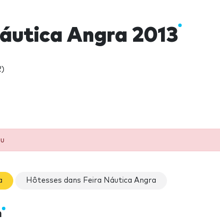
Náutica Angra 2013
R)
eu
a
Hôtesses dans Feira Náutica Angra
n