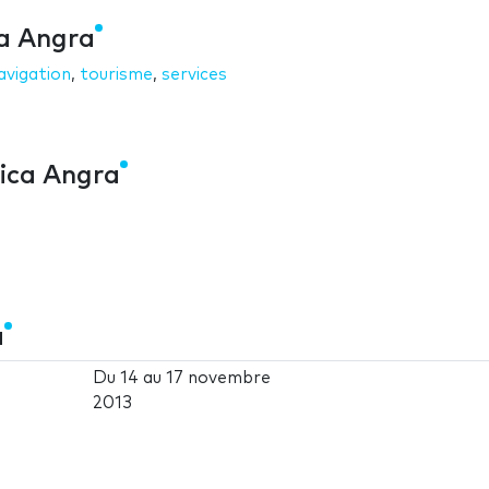
ca Angra
avigation
,
tourisme
,
services
tica Angra
a
Du
14
au
17 novembre
2013