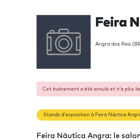
Feira 
Angra dos Reis (B
Cet événement a été annulé et n'a plus li
Stands d'exposition à Feira Náutica Angr
Feira Náutica Angra: le salo