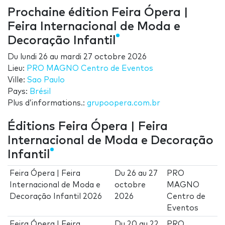
Prochaine édition Feira Ópera |
Feira Internacional de Moda e
Decoração Infantil
Du
lundi 26
au
mardi 27 octobre 2026
Lieu:
PRO MAGNO Centro de Eventos
Ville:
Sao Paulo
Pays:
Brésil
Plus d’informations.:
grupoopera.com.br
Éditions Feira Ópera | Feira
Internacional de Moda e Decoração
Infantil
Feira Ópera | Feira
Du
26
au
27
PRO
Internacional de Moda e
octobre
MAGNO
Decoração Infantil 2026
2026
Centro de
Eventos
Feira Ópera | Feira
Du
20
au
22
PRO