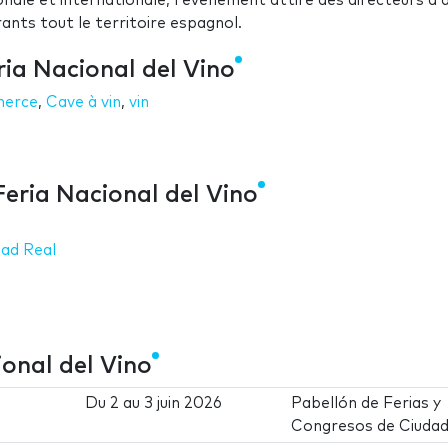
nale et internationale, l'événement attire des directeurs d'
ants tout le territoire espagnol.
ia Nacional del Vino
erce
,
Cave à vin
,
vin
eria Nacional del Vino
dad Real
onal del Vino
Du
2
au
3 juin 2026
Pabellón de Ferias y
Congresos de Ciudad