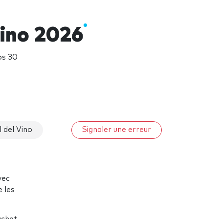
Vino 2026
os 30
 del Vino
Signaler une erreur
vec
e les