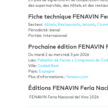
En plus de vignerons et de coopération natio
des supermarchés, des hôtels et des restaur
Fiche technique FENAVIN Fer
Secteur:
hôtels
,
Restaurants
,
alcools
,
Comm
Périodicité: bienal
Portée: Internacional
Prochaine édition FENAVIN F
Du
mardi 2
au
mercredi 3 juin 2026
Lieu:
Pabellón de Ferias y Congresos de Ciu
Ville:
Ciudad Real
Pays:
Espagne
Plus d’informations.:
fenavin.com
Éditions FENAVIN Feria Naci
FENAVIN Feria Nacional del Vino 2026