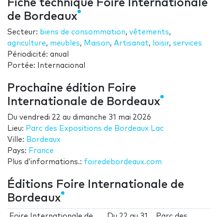
Fiche technique Foire Internationale
de Bordeaux
Secteur:
biens de consommation
,
vêtements
,
agriculture
,
meubles
,
Maison
,
Artisanat
,
loisir
,
services
Périodicité: anual
Portée: Internacional
Prochaine édition Foire
Internationale de Bordeaux
Du
vendredi 22
au
dimanche 31 mai 2026
Lieu:
Parc des Expositions de Bordeaux Lac
Ville:
Bordeaux
Pays:
France
Plus d’informations.:
foiredebordeaux.com
Éditions Foire Internationale de
Bordeaux
Foire Internationale de
Du
22
au
31
Parc des