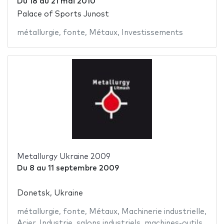
Du
18
au
21 mai 2010
Palace of Sports Junost
métallurgie
,
fonte
,
Métaux
,
Investissements
Metallurgy Ukraine 2009
Du
8
au
11 septembre 2009
Donetsk, Ukraine
métallurgie
,
fonte
,
Métaux
,
Machinerie industrielle
,
Acier
,
Industrie
,
salons industriels
,
machines-outils