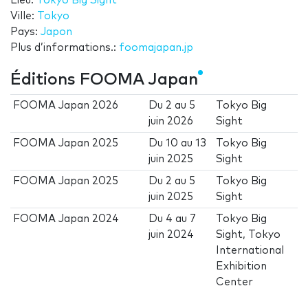
Lieu:
Tokyo Big Sight
Ville:
Tokyo
Pays:
Japon
Plus d’informations.:
foomajapan.jp
Éditions FOOMA Japan
FOOMA Japan 2026
Du
2
au
5
Tokyo Big
juin 2026
Sight
FOOMA Japan 2025
Du
10
au
13
Tokyo Big
juin 2025
Sight
FOOMA Japan 2025
Du
2
au
5
Tokyo Big
juin 2025
Sight
FOOMA Japan 2024
Du
4
au
7
Tokyo Big
juin 2024
Sight, Tokyo
International
Exhibition
Center