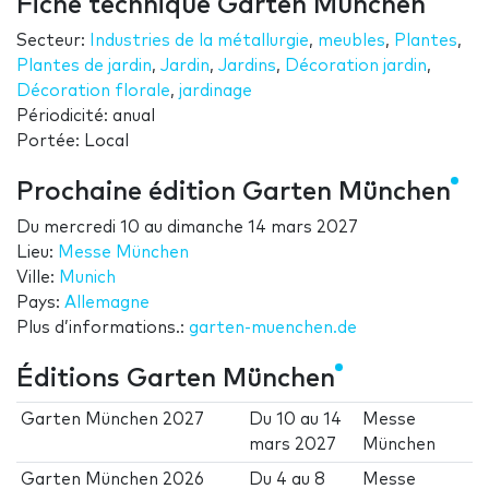
Fiche technique Garten München
Secteur:
Industries de la métallurgie
,
meubles
,
Plantes
,
Plantes de jardin
,
Jardin
,
Jardins
,
Décoration jardin
,
Décoration florale
,
jardinage
Périodicité: anual
Portée: Local
Prochaine édition Garten München
Du
mercredi 10
au
dimanche 14 mars 2027
Lieu:
Messe München
Ville:
Munich
Pays:
Allemagne
Plus d’informations.:
garten-muenchen.de
Éditions Garten München
Garten München 2027
Du
10
au
14
Messe
mars 2027
München
Garten München 2026
Du
4
au
8
Messe