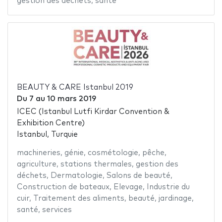
gestion des déchets
,
santé
BEAUTY & CARE Istanbul 2019
Du
7
au
10 mars 2019
ICEC (Istanbul Lutfi Kirdar Convention &
Exhibition Centre)
Istanbul, Turquie
machineries
,
génie
,
cosmétologie
,
pêche
,
agriculture
,
stations thermales
,
gestion des
déchets
,
Dermatologie
,
Salons de beauté
,
Construction de bateaux
,
Elevage
,
Industrie du
cuir
,
Traitement des aliments
,
beauté
,
jardinage
,
santé
,
services