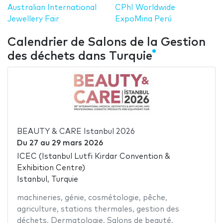
Australian International
CPhI Worldwide
Jewellery Fair
ExpoMina Perú
Calendrier de Salons de la Gestion
des déchets dans Turquie
BEAUTY & CARE Istanbul 2026
Du
27
au
29 mars 2026
ICEC (Istanbul Lutfi Kirdar Convention &
Exhibition Centre)
Istanbul, Turquie
machineries
,
génie
,
cosmétologie
,
pêche
,
agriculture
,
stations thermales
,
gestion des
déchets
,
Dermatologie
,
Salons de beauté
,