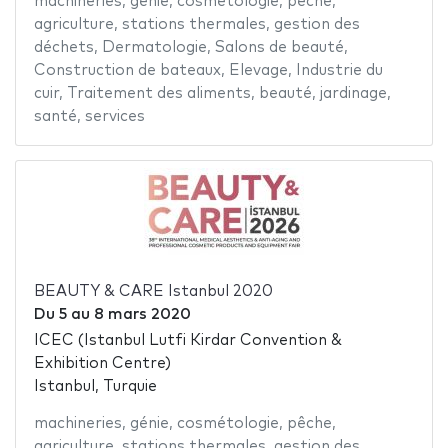
machineries
,
génie
,
cosmétologie
,
pêche
,
agriculture
,
stations thermales
,
gestion des
déchets
,
Dermatologie
,
Salons de beauté
,
Construction de bateaux
,
Elevage
,
Industrie du
cuir
,
Traitement des aliments
,
beauté
,
jardinage
,
santé
,
services
BEAUTY & CARE Istanbul 2020
Du
5
au
8 mars 2020
ICEC (Istanbul Lutfi Kirdar Convention &
Exhibition Centre)
Istanbul, Turquie
machineries
,
génie
,
cosmétologie
,
pêche
,
agriculture
,
stations thermales
,
gestion des