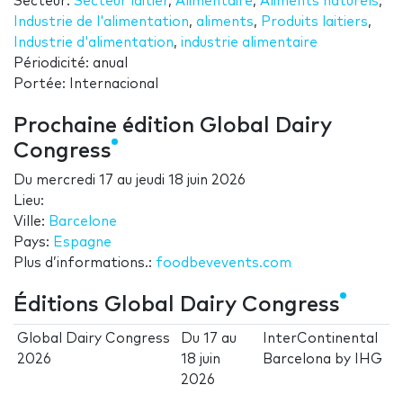
Secteur:
Secteur laitier
,
Alimentaire
,
Aliments naturels
,
Industrie de l'alimentation
,
aliments
,
Produits laitiers
,
Industrie d'alimentation
,
industrie alimentaire
Périodicité: anual
Portée: Internacional
Prochaine édition Global Dairy
Congress
Du
mercredi 17
au
jeudi 18 juin 2026
Lieu:
Ville:
Barcelone
Pays:
Espagne
Plus d’informations.:
foodbevevents.com
Éditions Global Dairy Congress
Global Dairy Congress
Du
17
au
InterContinental
2026
18 juin
Barcelona by IHG
2026