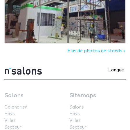
Plus de photos de stands »
Langue
Salons
Sitemaps
Calendrier
Salons
Pays
Pays
Villes
Villes
Secteur
Secteur