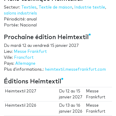
Secteur:
Textiles
,
Textile de maison
,
Industrie textile
,
salons industriels
Périodicité: anual
Portée: Nacional
Prochaine édition Heimtextil
Du
mardi 12
au
vendredi 15 janvier 2027
Lieu:
Messe Frankfurt
Ville:
Francfort
Pays:
Allemagne
Plus d’informations.:
heimtextil.messefrankfurt.com
Éditions Heimtextil
Heimtextil 2027
Du
12
au
15
Messe
janvier 2027
Frankfurt
Heimtextil 2026
Du
13
au
16
Messe
janvier 2026
Frankfurt