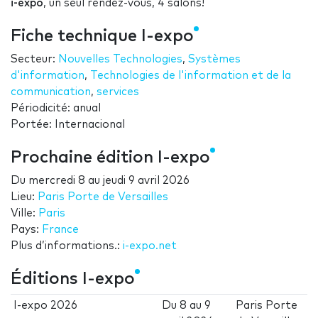
i-expo
, un seul rendez-vous, 4 salons!
Fiche technique I-expo
Secteur:
Nouvelles Technologies
,
Systèmes
d'information
,
Technologies de l'information et de la
communication
,
services
Périodicité: anual
Portée: Internacional
Prochaine édition I-expo
Du
mercredi 8
au
jeudi 9 avril 2026
Lieu:
Paris Porte de Versailles
Ville:
Paris
Pays:
France
Plus d’informations.:
i-expo.net
Éditions I-expo
I-expo 2026
Du
8
au
9
Paris Porte