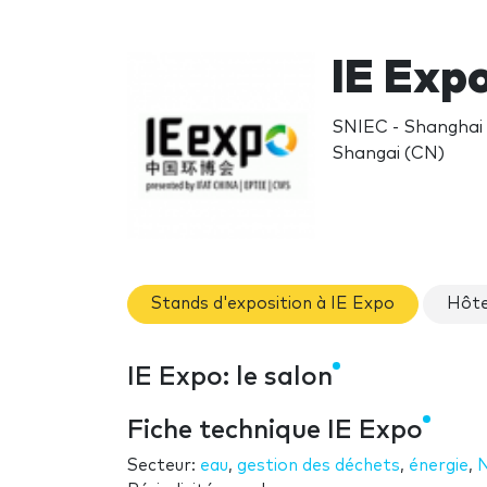
IE Exp
SNIEC - Shanghai
Shangai (CN)
Stands d'exposition à IE Expo
Hôte
IE Expo: le salon
Fiche technique IE Expo
Secteur:
eau
,
gestion des déchets
,
énergie
,