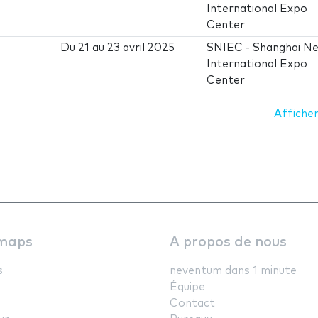
International Expo
Center
Du
21
au
23 avril 2025
SNIEC - Shanghai N
International Expo
Center
Afficher
maps
A propos de nous
s
neventum dans 1 minute
Équipe
Contact