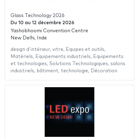
Glass Technology 2026
Du
10
au
12 décembre 2026
Yashobhoomi Convention Centre
New Delhi, Inde
design d'intérieur
,
vitre
,
Equipes et outils
,
Matériels
,
Equipements industriels
,
Equipements
et technologies
,
Solutions Technologiques
,
salons
industriels
,
bâtiment
,
technologie
,
Décoration