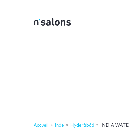
Accueil
Inde
Hyderâbâd
INDIA WAT