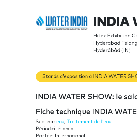
INDIA
Hitex Exhibition C
Hyderabad Telan
Hyderâbâd (IN)
Stands d'exposition à INDIA WATER S
INDIA WATER SHOW: le sal
Fiche technique INDIA WA
Secteur:
eau
,
Traitement de l'eau
Périodicité: anual
Portée: Internacional