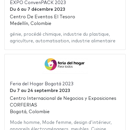
EXPO ConvenPACK 2023
Du
6
au
7 décembre 2023
Centro De Eventos El Tesoro
Medellín, Colombie
génie
,
procédé chimique
,
industrie du plastique
,
agriculture
,
automatisation
,
industrie alimentaire
Feria del Hogar Bogotá 2023
Du
7
au
24 septembre 2023
Centro Internacional de Negocios y Exposiciones
CORFERIAS
Bogotá, Colombie
Mode homme
,
Mode femme
,
design d'intérieur
,
appareils électroménagers
,
meubles
,
Cuisine
,