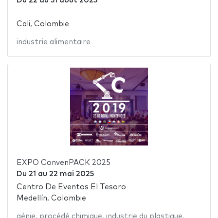
Du
22
au
31 août 2025
Cali, Colombie
industrie alimentaire
EXPO ConvenPACK 2025
Du
21
au
22 mai 2025
Centro De Eventos El Tesoro
Medellín, Colombie
génie
,
procédé chimique
,
industrie du plastique
,