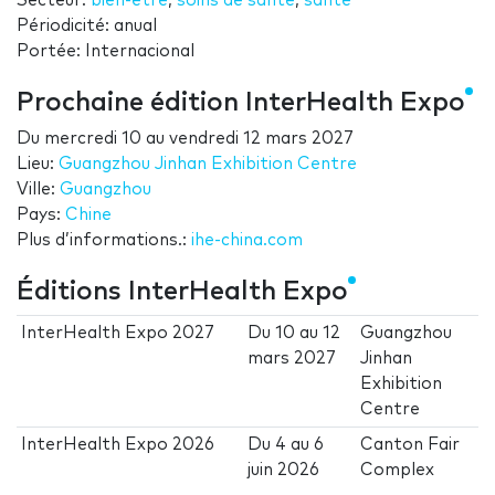
Secteur:
bien-être
,
soins de santé
,
santé
Périodicité: anual
Portée: Internacional
Prochaine édition InterHealth Expo
Du
mercredi 10
au
vendredi 12 mars 2027
Lieu:
Guangzhou Jinhan Exhibition Centre
Ville:
Guangzhou
Pays:
Chine
Plus d’informations.:
ihe-china.com
Éditions InterHealth Expo
InterHealth Expo 2027
Du
10
au
12
Guangzhou
mars 2027
Jinhan
Exhibition
Centre
InterHealth Expo 2026
Du
4
au
6
Canton Fair
juin 2026
Complex