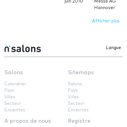
juin 2010
Messe AG
Hannover
Afficher plus
Langue
Salons
Sitemaps
Calendrier
Salons
Pays
Pays
Villes
Villes
Secteur
Secteur
Enceintes
Enceintes
A propos de nous
Registre