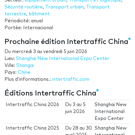
Secteur:
équipement urbain
,
Transport et logistique
,
Sécurité routière
,
Transport urbain
,
Transport
terrestre
,
bâtiment
Périodicité: anual
Portée: Internacional
Prochaine édition Intertraffic China
Du
mercredi 3
au
vendredi 5 juin 2026
Lieu:
Shanghai New International Expo Center
Ville:
Shangai
Pays:
Chine
Plus d’informations.:
intertraffic.com
Éditions Intertraffic China
Intertraffic China 2026
Du
3
au
5
Shanghai New
juin 2026
International
Expo Center
Intertraffic China 2025
Du
28
au
30
Shanghai New