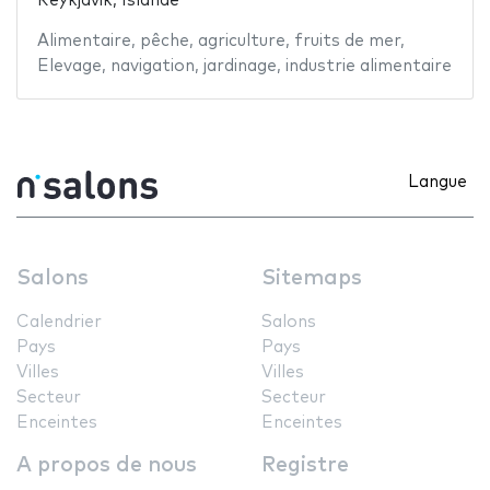
Reykjavik, Islande
Alimentaire
,
pêche
,
agriculture
,
fruits de mer
,
Elevage
,
navigation
,
jardinage
,
industrie alimentaire
Langue
Salons
Sitemaps
Calendrier
Salons
Pays
Pays
Villes
Villes
Secteur
Secteur
Enceintes
Enceintes
A propos de nous
Registre