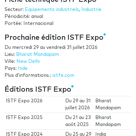
Secteur:
Equipements industriels
,
Industrie
Périodicité: anual
Portée: Internacional
Prochaine édition ISTF Expo
Du
mercredi 29
au
vendredi 31 juillet 2026
Lieu:
Bharat Mandapam
Ville:
New Delhi
Pays:
Inde
Plus d’informations.:
istfe.com
Éditions ISTF Expo
ISTF Expo 2026
Du
29
au
31
Bharat
juillet 2026
Mandapam
ISTF Expo 2025
Du
21
au
23
Bharat
août 2025
Mandapam
ISTF Expo 2024
Du
25
au
29
India