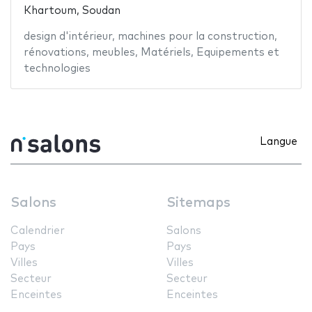
Khartoum, Soudan
design d'intérieur
,
machines pour la construction
,
rénovations
,
meubles
,
Matériels
,
Equipements et
technologies
Langue
Salons
Sitemaps
Calendrier
Salons
Pays
Pays
Villes
Villes
Secteur
Secteur
Enceintes
Enceintes