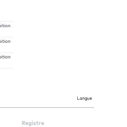
ition
ition
ition
Langue
Registre