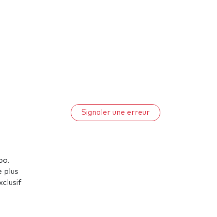
Signaler une erreur
xpo.
e plus
xclusif