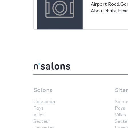
Airport Road,Gar
Abou Dhabi, Emir
Salons
Site
Calendrier
Salon
Pays
Pays
Villes
Villes
Secteur
Secte