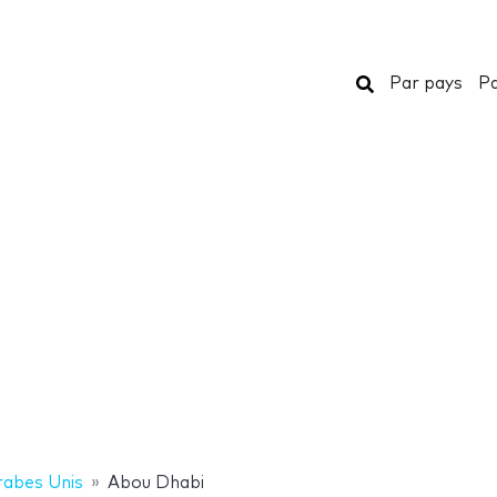
Rechercher
Par pays
Pa
rabes Unis
Abou Dhabi