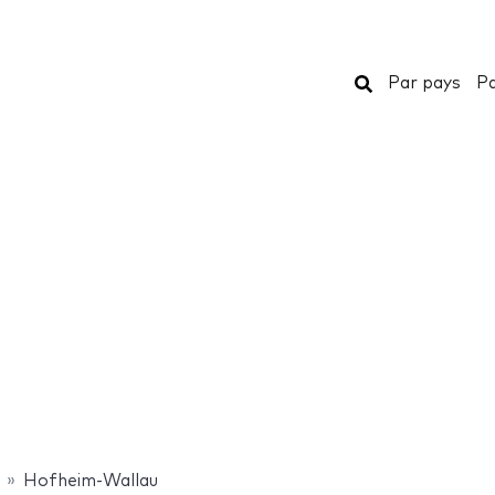
Rechercher
Par pays
Pa
Hofheim-Wallau