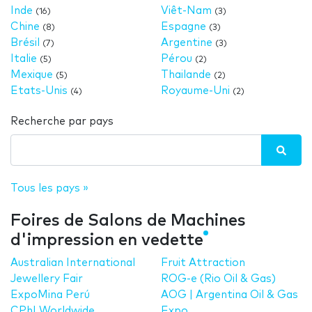
Inde
Viêt-Nam
(16)
(3)
Chine
Espagne
(8)
(3)
Brésil
Argentine
(7)
(3)
Italie
Pérou
(5)
(2)
Mexique
Thailande
(5)
(2)
Etats-Unis
Royaume-Uni
(4)
(2)
Recherche par pays
Tous les pays »
Foires de Salons de Machines
d'impression en vedette
Australian International
Fruit Attraction
Jewellery Fair
ROG-e (Rio Oil & Gas)
ExpoMina Perú
AOG | Argentina Oil & Gas
CPhI Worldwide
Expo