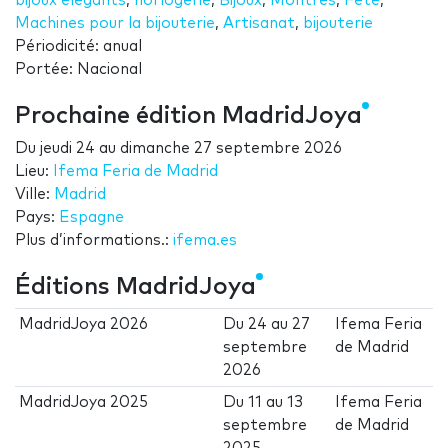
bijoux élégants
,
horlogerie
,
Bijoux
,
Montres
,
Fête
,
Machines pour la bijouterie
,
Artisanat
,
bijouterie
Périodicité: anual
Portée: Nacional
Prochaine édition MadridJoya
Du
jeudi 24
au
dimanche 27 septembre 2026
Lieu:
Ifema Feria de Madrid
Ville:
Madrid
Pays:
Espagne
Plus d’informations.:
ifema.es
Éditions MadridJoya
MadridJoya 2026
Du
24
au
27
Ifema Feria
septembre
de Madrid
2026
MadridJoya 2025
Du
11
au
13
Ifema Feria
septembre
de Madrid