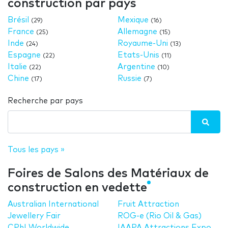
construction par pays
Brésil
Mexique
(29)
(16)
France
Allemagne
(25)
(15)
Inde
Royaume-Uni
(24)
(13)
Espagne
Etats-Unis
(22)
(11)
Italie
Argentine
(22)
(10)
Chine
Russie
(17)
(7)
Recherche par pays
Tous les pays »
Foires de Salons des Matériaux de
construction en vedette
Australian International
Fruit Attraction
Jewellery Fair
ROG-e (Rio Oil & Gas)
CPhI Worldwide
IAAPA Attractions Expo