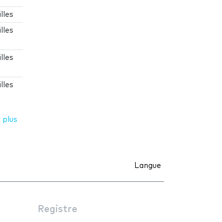
lles
lles
lles
lles
 plus
Langue
Registre