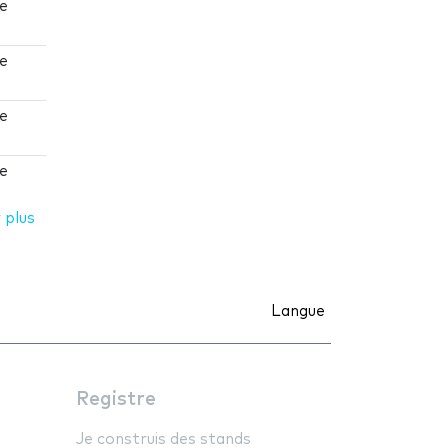
te
te
te
te
 plus
Langue
Registre
Je construis des stands