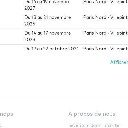
Du
16
au
19 novembre
Paris Nord - Villepin
2027
Du
18
au
21 novembre
Paris Nord - Villepin
2025
Du
14
au
17 novembre
Paris Nord - Villepin
2023
Du
19
au
22 octobre 2021
Paris Nord - Villepin
Afficher
maps
A propos de nous
s
neventum dans 1 minute