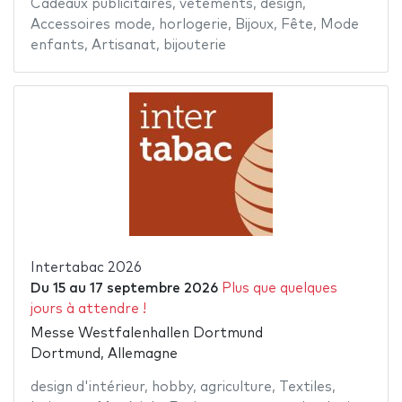
Cadeaux publicitaires
,
vêtements
,
design
,
Accessoires mode
,
horlogerie
,
Bijoux
,
Fête
,
Mode
enfants
,
Artisanat
,
bijouterie
Intertabac 2026
Du
15
au
17 septembre 2026
Plus que quelques
jours à attendre !
Messe Westfalenhallen Dortmund
Dortmund, Allemagne
design d'intérieur
,
hobby
,
agriculture
,
Textiles
,