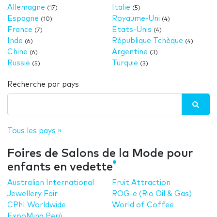
Allemagne
Italie
(17)
(5)
Espagne
Royaume-Uni
(10)
(4)
France
Etats-Unis
(7)
(4)
Inde
République Tchèque
(6)
(4)
Chine
Argentine
(6)
(3)
Russie
Turquie
(5)
(3)
Recherche par pays
Tous les pays »
Foires de Salons de la Mode pour
enfants en vedette
Australian International
Fruit Attraction
Jewellery Fair
ROG-e (Rio Oil & Gas)
CPhI Worldwide
World of Coffee
ExpoMina Perú