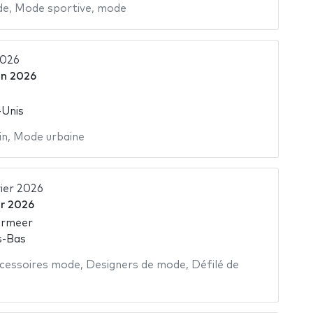
de
,
Mode sportive
,
mode
2026
uin 2026
-Unis
in
,
Mode urbaine
ier 2026
er 2026
rmeer
s-Bas
cessoires mode
,
Designers de mode
,
Défilé de