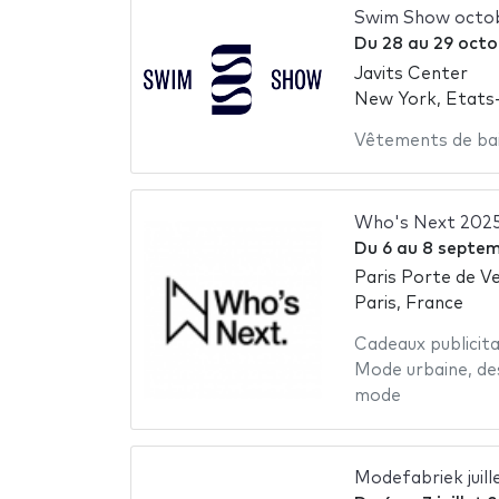
Swim Show octo
Du
28
au
29 octo
Javits Center
New York, Etats
Vêtements de ba
Who's Next 202
Du
6
au
8 septem
Paris Porte de Ve
Paris, France
Cadeaux publicita
Mode urbaine
,
de
mode
Modefabriek juill