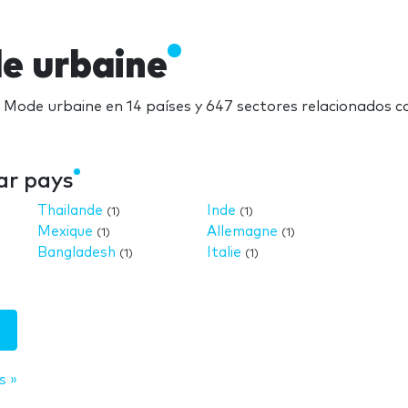
e urbaine
a Mode urbaine en 14 países y 647 sectores relacionados 
ar pays
Thailande
Inde
(1)
(1)
Mexique
Allemagne
(1)
(1)
Bangladesh
Italie
(1)
(1)
s »