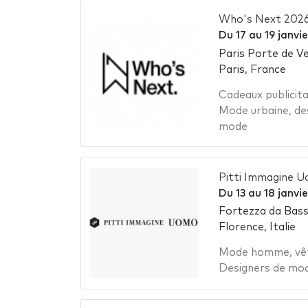
Who's Next 202
Du
17
au
19 janvi
Paris Porte de Ve
Paris, France
Cadeaux publicita
Mode urbaine
,
de
mode
Pitti Immagine U
Du
13
au
18 janvi
Fortezza da Bas
Florence, Italie
Mode homme
,
vê
Designers de mo