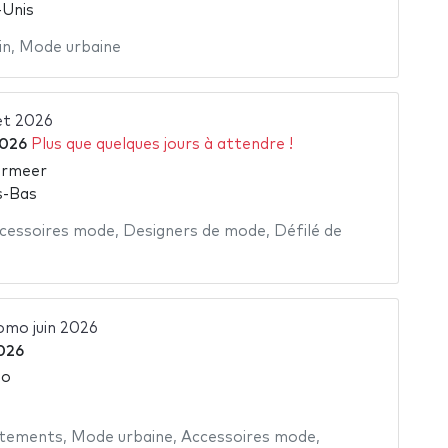
-Unis
in
,
Mode urbaine
et 2026
2026
Plus que quelques jours à attendre !
rmeer
s-Bas
cessoires mode
,
Designers de mode
,
Défilé de
omo juin 2026
2026
so
tements
,
Mode urbaine
,
Accessoires mode
,