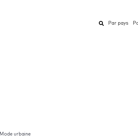
Rechercher
Par pays
Pa
 Mode urbaine