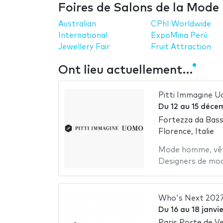
Foires de Salons de la Mode
Australian
CPhI Worldwide
International
ExpoMina Perú
Jewellery Fair
Fruit Attraction
Ont lieu actuellement…
Pitti Immagine 
Du
12
au
15 déce
Fortezza da Bas
Florence, Italie
Mode homme
,
vê
Designers de mo
Who's Next 202
Du
16
au
18 janvi
Paris Porte de Ve