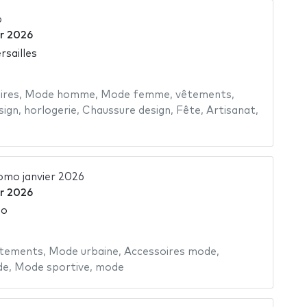
6
er 2026
rsailles
ires
,
Mode homme
,
Mode femme
,
vêtements
,
sign
,
horlogerie
,
Chaussure design
,
Fête
,
Artisanat
,
omo janvier 2026
er 2026
so
tements
,
Mode urbaine
,
Accessoires mode
,
de
,
Mode sportive
,
mode