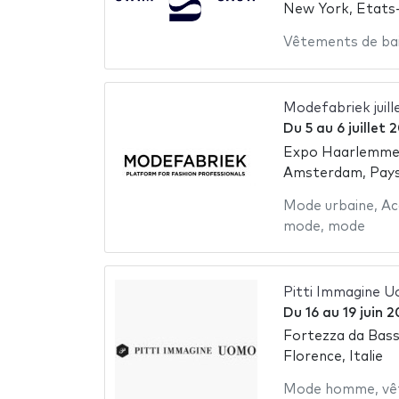
New York, Etats
Vêtements de ba
Modefabriek juill
Du
5
au
6 juillet 
Expo Haarlemme
Amsterdam, Pay
Mode urbaine
,
Ac
mode
,
mode
Pitti Immagine U
Du
16
au
19 juin 
Fortezza da Bas
Florence, Italie
Mode homme
,
vê