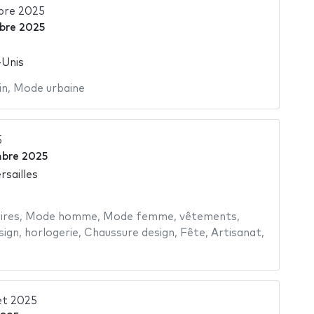
bre 2025
bre 2025
-Unis
in
,
Mode urbaine
5
bre 2025
rsailles
ires
,
Mode homme
,
Mode femme
,
vêtements
,
sign
,
horlogerie
,
Chaussure design
,
Fête
,
Artisanat
,
et 2025