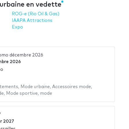
 urbaine en vedette
ROG-e (Rio Oil & Gas)
IAAPA Attractions
Expo
Uomo décembre 2026
mbre 2026
so
tements
,
Mode urbaine
,
Accessoires mode
,
de
,
Mode sportive
,
mode
7
er 2027
rsailles