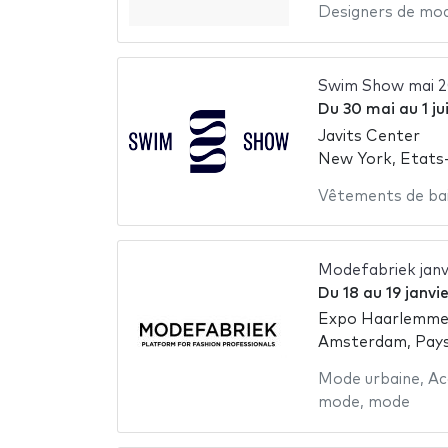
Designers de mo
Swim Show mai 
Du
30 mai
au
1 j
Javits Center
New York, Etats
Vêtements de ba
Modefabriek janv
Du
18
au
19 janvi
Expo Haarlemme
Amsterdam, Pay
Mode urbaine
,
Ac
mode
,
mode