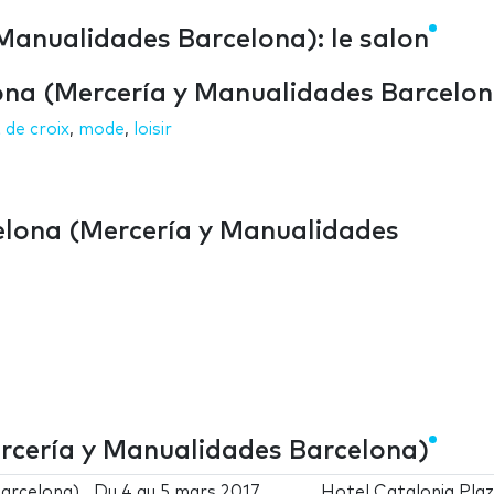
anualidades Barcelona): le salon
ona (Mercería y Manualidades Barcelon
 de croix
,
mode
,
loisir
elona (Mercería y Manualidades
rcería y Manualidades Barcelona)
arcelona)
Du
4
au
5 mars 2017
Hotel Catalonia Pla