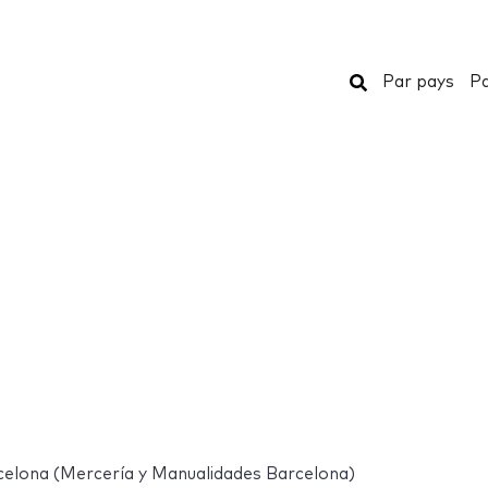
Rechercher
Par pays
Pa
elona (Mercería y Manualidades Barcelona)