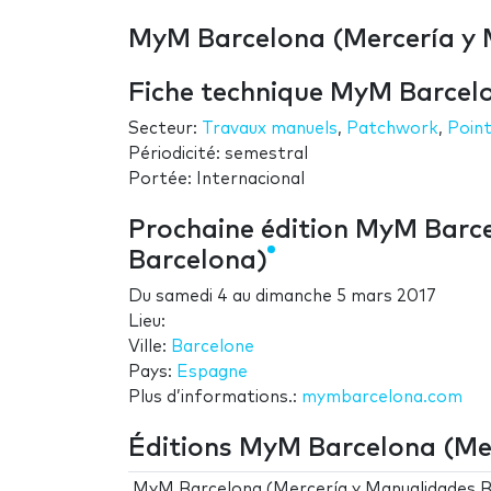
MyM Barcelona (Mercería y M
Fiche technique MyM Barcel
Secteur:
Travaux manuels
,
Patchwork
,
Point
Périodicité: semestral
Portée: Internacional
Prochaine édition MyM Barc
Barcelona)
Du
samedi 4
au
dimanche 5 mars 2017
Lieu:
Ville:
Barcelone
Pays:
Espagne
Plus d’informations.:
mymbarcelona.com
Éditions MyM Barcelona (Me
MyM Barcelona (Mercería y Manualidades B