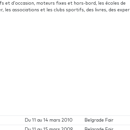
s et d'occasion, moteurs fixes et hors-bord, les écoles de
 les associations et les clubs sportifs, des livres, des exper
Du
11
au
14 mars 2010
Belgrade Fair
Du
11
au
15 mars 2009
Belgrade Fair