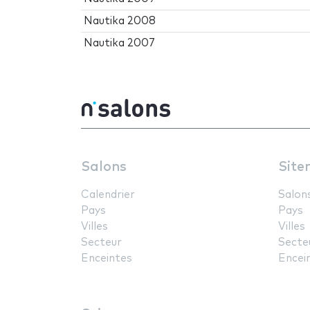
Nautika 2008
Nautika 2007
Salons
Site
Calendrier
Salon
Pays
Pays
Villes
Villes
Secteur
Secte
Enceintes
Encei